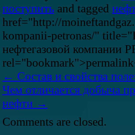
поступить
and tagged
неф
href="http://moineftandgaz.
kompanii-petronas/" title=
нефтегазовой компании
rel="bookmark">permalink
←
Состав и свойства поле
Чем отличается добыча пр
нефти
→
Comments are closed.