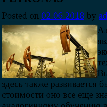
Posted on
02.06.2018
by
a
Аз
яв
эк
те
Вы
здесь также развивается 
стоимости оно все еще зн
аналогичному обучению в