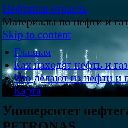
Нефтяная отрасль
Материалы по нефти и газ
Skip to content
Главная
Как находят нефть и газ
Что делают из нефти и г
Карта
Университет нефтег
PETRONAS