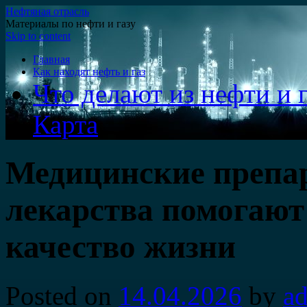
Нефтяная отрасль
Материалы по нефти и газу
Skip to content
Главная
Как находят нефть и газ
Что делают из нефти и г
Карта
Медицинские препа
лекарства помогают 
качество жизни
Posted on
14.04.2026
by
a