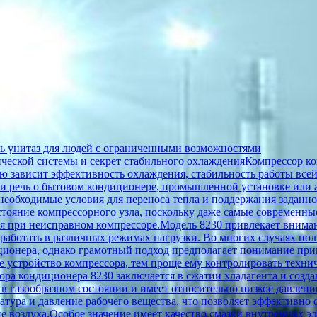
ать унитаз для людей с ограниченными возможностями
ической системы и секрет стабильного охлажденияКомпрессор к
ую зависит эффективность охлаждения, стабильность работы все
т ли речь о бытовом кондиционере, промышленной установке или
 необходимые условия для переноса тепла и поддержания заданн
стояние компрессорного узла, поскольку даже самые современн
я при неисправном компрессоре.Модель 8230 привлекает внима
работать в различных режимах нагрузки. Во многих случаях пол
ионера, однако грамотный подход предполагает понимание при
е устройство компрессора, тем проще ему контролировать техни
а кондиционера 8230 заключается в сжатии хладагента и созда
в газообразном состоянии и имеет относительно низкое давление
атура и давление рабочего вещества, что позволяет эффективно о
е воздуха.Особое значение имеет качество смазки внутренних 