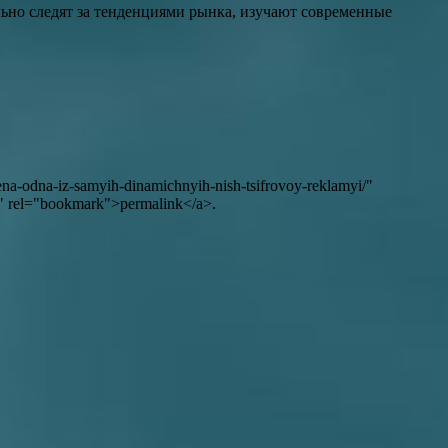
льно следят за тенденциями рынка, изучают современные
ena-odna-iz-samyih-dinamichnyih-nish-tsifrovoy-reklamyi/"
 rel="bookmark">permalink</a>.