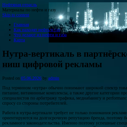
Нефтяная отрасль
Материалы по нефти и газу
Skip to content
Главная
Как находят нефть и газ
Что делают из нефти и газа
Карта
Нутра-вертикаль в партнёрск
ниш цифровой рекламы
Posted on
05.06.2026
by
admin
Под термином «нутра» обычно понимают широкий спектр товаров
питание, витаминные комплексы, а также другие категории пр
специалистов по арбитражу трафика, медиабаингу и performan
спросу со стороны потребителей.
Работа в нутра-вертикали требует не только понимания реклам
ориентируются на долгосрочную репутацию бренда, поэтому б
рекламного законодательства. Именно поэтому успешные спец