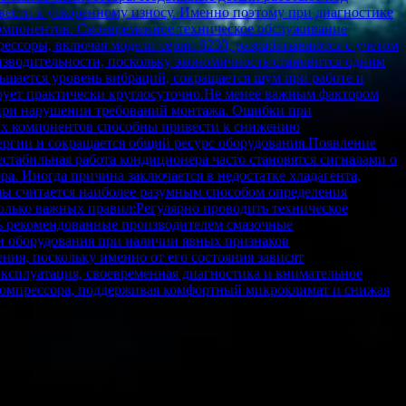
вести к ускоренному износу. Именно поэтому при диагностике
компонентов. Своевременное техническое обслуживание
ессоры, включая модели серии 8230, разрабатываются с учетом
изводительности, поскольку экономичность становится одним
шается уровень вибраций, сокращается шум при работе и
рует практически круглосуточно.Не менее важным фактором
л при нарушении требований монтажа. Ошибки при
мых компонентов способны привести к снижению
нергии и сокращается общий ресурс оборудования.Появление
стабильная работа кондиционера часто становятся сигналами о
а. Иногда причина заключается в недостатке хладагента,
мы считается наиболее разумным способом определения
олько важных правил:Регулярно проводить техническое
ть рекомендованные производителем смазочные
и оборудования при наличии явных признаков
ия, поскольку именно от его состояния зависят
ксплуатация, своевременная диагностика и внимательное
компрессора, поддерживая комфортный микроклимат и снижая