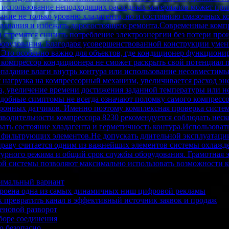
ли использование неподходящих расходных материалов может при
ние не только уровню хладагента, но и состоянию смазочных 
удования и избежать дорогостоящего ремонта.Современные компр
 стремятся снизить потребление электроэнергии без потери про
орудования. Благодаря усовершенствованной конструкции умень
 Это особенно важно для объектов, где кондиционер функциони
й компрессор кондиционера не сможет раскрыть свой потенциа
опадание влаги внутрь контура или использование несовмести
т нагрузка на компрессорный механизм, увеличивается расход э
, увеличение времени достижения заданной температуры или не
обные симптомы не всегда означают поломку самого компрессор
ронных датчиков. Именно поэтому комплексная проверка систе
водительности компрессора 8230 рекомендуется соблюдать неск
ть состояние хладагента и герметичность контура.Использова
и фильтрующих элементов.Не допускать длительной эксплуатаци
раву считается одним из важнейших элементов системы охлажден
турного режима и общий срок службы оборудования. Грамотная э
ой системы позволяют максимально использовать возможности 
птимальный вариант
строена одна из самых динамичных ниш цифровой рекламы
к превратить канал в эффективный источник заявок и продаж
еновой разворот
боре соединения
ю безопасно