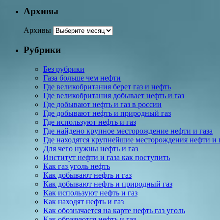
Архивы
Архивы
Рубрики
Без рубрики
Газа больше чем нефти
Где великобритания берет газ и нефть
Где великобритания добывает нефть и газ
Где добывают нефть и газ в россии
Где добывают нефть и природный газ
Где используют нефть и газ
Где найдено крупное месторождение нефти и газа
Где находятся крупнейшие месторождения нефти и 
Для чего нужны нефть и газ
Институт нефти и газа как поступить
Как газ уголь нефть
Как добывают нефть и газ
Как добывают нефть и природный газ
Как используют нефть и газ
Как находят нефть и газ
Как обозначается на карте нефть газ уголь
Как образуются нефть и газ