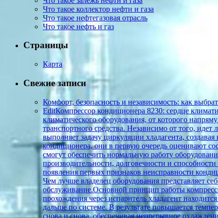
Что такое залежь нефти и газа
Что такое коллектор нефти и газа
Что такое нефтегазовая отрасль
Что такое нефть и газ
Страницы
Карта
Свежие записи
Комфорт, безопасность и независимость: как выбр
EditКомпрессор кондиционера 8230: сердце климат
климатического оборудования, от которого напрям
транспортного средства. Независимо от того, иде
выполняет задачу циркуляции хладагента, создавая
кондиционера, они в первую очередь оценивают со
смогут обеспечить нормальную работу оборудовани
производительности, долговечности и способности 
появления первых признаков неисправности кондиц
Чем лучше владелец оборудования представляет себ
обслуживание.Основной принцип работы компрессор
прохождения через испаритель хладагент находится 
дальше по системе. В результате повышается темпер
снова и снова, обеспечивая непрерывное охлаждени