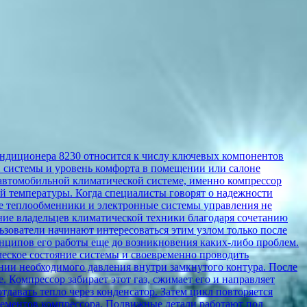
ондиционера 8230 относится к числу ключевых компонентов
й системы и уровень комфорта в помещении или салоне
 автомобильной климатической системе, именно компрессор
ой температуры. Когда специалисты говорят о надежности
ые теплообменники и электронные системы управления не
ние владельцев климатической техники благодаря сочетанию
ьзователи начинают интересоваться этим узлом только после
нципов его работы еще до возникновения каких-либо проблем.
ческое состояние системы и своевременно проводить
нии необходимого давления внутри замкнутого контура. После
. Компрессор забирает этот газ, сжимает его и направляет
тдавать тепло через конденсатор. Затем цикл повторяется
элементов компрессора. Подвижные детали работают под