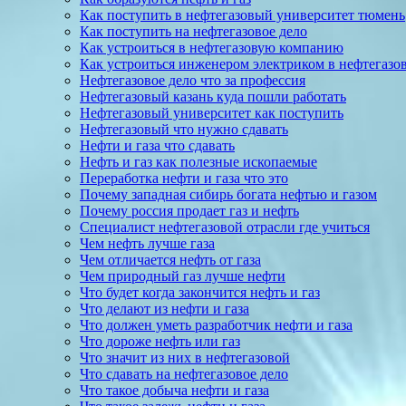
Как поступить в нефтегазовый университет тюмень
Как поступить на нефтегазовое дело
Как устроиться в нефтегазовую компанию
Как устроиться инженером электриком в нефтегазо
Нефтегазовое дело что за профессия
Нефтегазовый казань куда пошли работать
Нефтегазовый университет как поступить
Нефтегазовый что нужно сдавать
Нефти и газа что сдавать
Нефть и газ как полезные ископаемые
Переработка нефти и газа что это
Почему западная сибирь богата нефтью и газом
Почему россия продает газ и нефть
Специалист нефтегазовой отрасли где учиться
Чем нефть лучше газа
Чем отличается нефть от газа
Чем природный газ лучше нефти
Что будет когда закончится нефть и газ
Что делают из нефти и газа
Что должен уметь разработчик нефти и газа
Что дороже нефть или газ
Что значит из них в нефтегазовой
Что сдавать на нефтегазовое дело
Что такое добыча нефти и газа