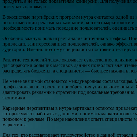
продукта, а не только показателям конверсии. Для получения 
поступать напрямую.
В экосистеме партнёрских программ нутра считается одной из 
по оптимизации рекламных кампаний, контент-маркетологи и эк
необходимость понимать поведение пользователей, оценивать 
Особенно важную роль играет анализ источников трафика. По
привлекать заинтересованных пользователей, однако эффективн
аудитории. Именно поэтому специалисты постоянно тестируют
Развитие технологий также оказывает существенное влияние 
для обработки больших массивов данных позволяют значитель
распределять бюджеты, а специалисты — быстрее находить пе
Не менее значимой становится международная составляющая. Мно
профессионального роста и приобретения уникального опыта. 
адаптировать рекламные стратегии под локальные требования.
экономики.
Карьерные перспективы в нутра-вертикали остаются привлека
которые умеют работать с данными, понимать маркетинговые 
подходом к рекламе. По мере накопления опыта специалисты м
маркетинга.
Для тех, кто рассматривает трудоустройство в данной отрасли