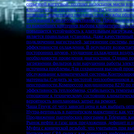
серьезной нагрузкой, поэтому недостаток масла и
климатической системы специалисты уделяют внима
позволяет значительно продлить срок службы обор
требований к энергоэффективности. Производители
из важнейших критериев выбора климатического об
повышается устойчивость к длительным нагрузкам.
является правильная установка. Даже качественны
подключении магистралей, загрязнение системы, п
эффективности охлаждения. В результате возрастае
посторонних шумов, ухудшение охлаждения воздуха
необходимости проведения диагностики. Однако под
загрязнении фильтров или нарушении работы элект
источника проблемы.Для сохранения высокой произ
обслуживание климатической системы.Контролирова
материалы.Следить за чистотой теплообменников 
неисправности.Компрессор кондиционера 8230 по п
эффективность теплообмена, стабильность темпера
отношение к техническому состоянию климатическ
вероятность внеплановых затрат на ремонт.
Чаша Генуя: от чего зависит цена и как выбрать о
Нутра-вертикаль в партнёрском маркетинге: как у
Продвижение партнёрских программ в Telegram: ка
Рынок нефти и газа: шок предложения, дефицит и ц
Муфта с конической резьбой: что учитывать при вы
Нетворкинг CPA-рынка: как оценивать информаци