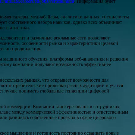
s://affiliate.careers/en/jobs/vertical/nutra
. Информация будет
iate-менеджеры, медиабайеры, аналитики данных, специалисты
ует собственного набора навыков, однако всех объединяет
ве статистики.
идеоконтент и различные рекламные сети позволяют
езонность, особенности рынка и характеристики целевой
тегии продвижения.
ты машинного обучения, платформы веб-аналитики и решения
я этому компании получают возможность эффективнее
а нескольких рынках, что открывает возможности для
чают потребительские привычки разных аудиторий и учатся
гает лучше понимать глобальные тенденции цифровой
ной коммерции. Компании заинтересованы в сотрудниках,
баланс между коммерческой эффективностью и ответственным
 или развивать собственные проекты в сфере цифрового
ческое мышление и готовность постоянно осваивать новые