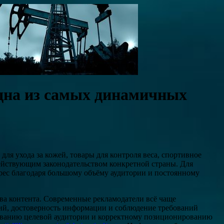
одна из самых динамичных
ля ухода за кожей, товары для контроля веса, спортивное
действующим законодательством конкретной страны. Для
ерес благодаря большому объёму аудитории и постоянному
тва контента. Современные рекламодатели всё чаще
ий, достоверность информации и соблюдение требований
дованию целевой аудитории и корректному позиционированию