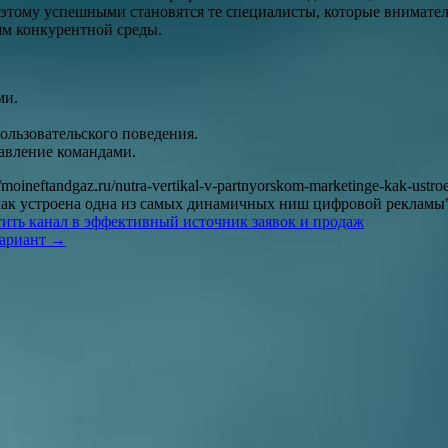
оэтому успешными становятся те специалисты, которые внимате
ям конкурентной среды.
ми.
ользовательского поведения.
авление командами.
/moineftandgaz.ru/nutra-vertikal-v-partnyorskom-marketinge-kak-ustro
: как устроена одна из самых динамичных ниш цифровой рекламы"
тить канал в эффективный источник заявок и продаж
вариант
→