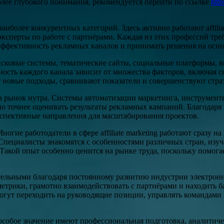
более глубокого понимания, рекомендуется перейти по ссылке
http
наиболее конкурентных категорий. Здесь активно работают affil
сперты по работе с партнёрами. Каждая из этих профессий треб
эффективность рекламных каналов и принимать решения на осно
исковые системы, тематические сайты, социальные платформы, в
ость каждого канала зависит от множества факторов, включая с
 новые подходы, сравнивают показатели и совершенствуют стра
на рынок нутра. Системы автоматизации маркетинга, инструмен
но точнее оценивать результаты рекламных кампаний. Благодар
рспективные направления для масштабирования проектов.
гие работодатели в сфере affiliate marketing работают сразу н
Специалисты знакомятся с особенностями различных стран, изу
 Такой опыт особенно ценится на рынке труда, поскольку помо
тельными благодаря постоянному развитию индустрии электрон
метрики, грамотно взаимодействовать с партнёрами и находить 
огут переходить на руководящие позиции, управлять командами
, особое значение имеют профессиональная подготовка, аналити