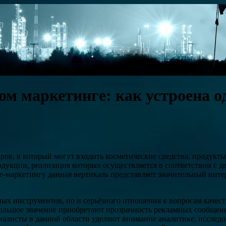
ом маркетинге: как устроена 
, в который могут входить косметические средства, продукты д
одукции, реализация которых осуществляется в соответствии с 
ce-маркетингу данная вертикаль представляет значительный инт
ных инструментов, но и серьёзного отношения к вопросам качес
ольшое значение приобретают прозрачность рекламных сообщен
иалисты в данной области уделяют внимание аналитике, иссле