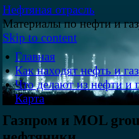
Нефтяная отрасль
Материалы по нефти и газ
Skip to content
Главная
Как находят нефть и газ
Что делают из нефти и г
Карта
Газпром и MOL group
нефтяники