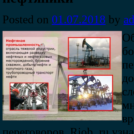
Posted on
01.07.2018
by
a
Об
бо
пе
до
сл
мн
вр
переговоров. Rjob. ru уз