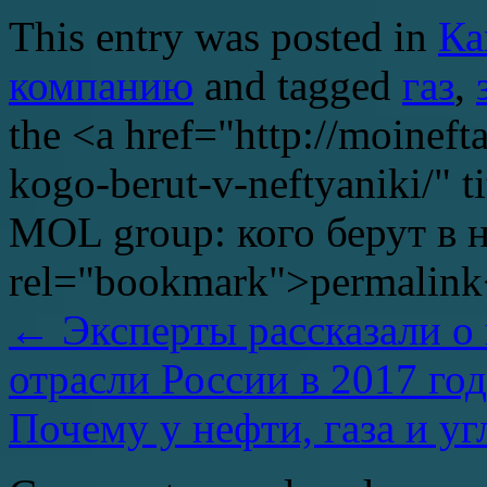
This entry was posted in
Ка
компанию
and tagged
газ
,
the <a href="http://moinef
kogo-berut-v-neftyaniki/" 
MOL group: кого берут в 
rel="bookmark">permalink
←
Эксперты рассказали о 
отрасли России в 2017 го
Почему у нефти, газа и уг