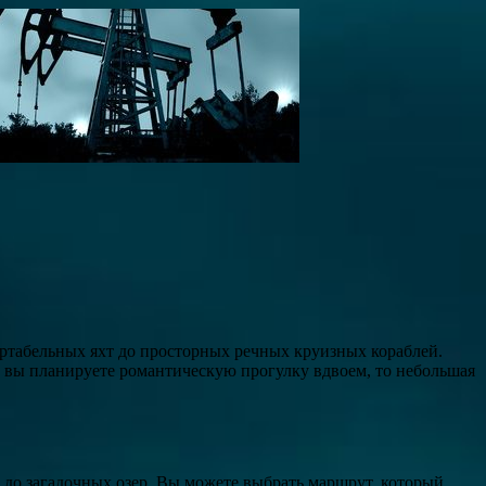
ортабельных яхт до просторных речных круизных кораблей.
и вы планируете романтическую прогулку вдвоем, то небольшая
до загадочных озер. Вы можете выбрать маршрут, который