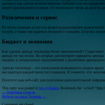
пронесет вас сквозь величественные пейзажи или же предпоче
вашего расписания и планов. От нескольких часов до долгих дн
Развлечения и сервис
Не менее важным аспектом является разнообразие развлечений
палубе, а также насладиться музыкой и танцами. Если вы пред
Бюджет и экономия
Как сделать аренду теплохода более экономичной? Существует н
аренду не так велик. Во-вторых, рассмотрите варианты аренды
скидках и специальных предложениях у различных арендодате
Аренда теплохода – это уникальная возможность создать ярки
насладиться каждой минутой плавания. И помните, что экономи
Посетите наш веб-сайт для получения дополнительной инфор
This entry was posted in
Без рубрики
. Bookmark the <a href="http:
←
Нефтяная отрасль
Мебель на заказ Тюмень
→
Comments are closed.