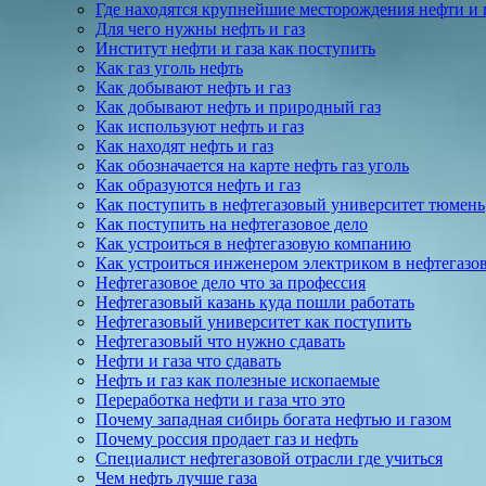
Где находятся крупнейшие месторождения нефти и 
Для чего нужны нефть и газ
Институт нефти и газа как поступить
Как газ уголь нефть
Как добывают нефть и газ
Как добывают нефть и природный газ
Как используют нефть и газ
Как находят нефть и газ
Как обозначается на карте нефть газ уголь
Как образуются нефть и газ
Как поступить в нефтегазовый университет тюмень
Как поступить на нефтегазовое дело
Как устроиться в нефтегазовую компанию
Как устроиться инженером электриком в нефтегазо
Нефтегазовое дело что за профессия
Нефтегазовый казань куда пошли работать
Нефтегазовый университет как поступить
Нефтегазовый что нужно сдавать
Нефти и газа что сдавать
Нефть и газ как полезные ископаемые
Переработка нефти и газа что это
Почему западная сибирь богата нефтью и газом
Почему россия продает газ и нефть
Специалист нефтегазовой отрасли где учиться
Чем нефть лучше газа