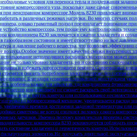
 необходимые условия для переноса тепла и поддержания заданн
стояние компрессорного узла, поскольку даже самые современн
я при неисправном компрессоре.Модель 8230 привлекает внима
работать в различных режимах нагрузки. Во многих случаях пол
ионера, однако грамотный подход предполагает понимание при
е устройство компрессора, тем проще ему контролировать техни
а кондиционера 8230 заключается в сжатии хладагента и созда
в газообразном состоянии и имеет относительно низкое давление
атура и давление рабочего вещества, что позволяет эффективно о
е воздуха.Особое значение имеет качество смазки внутренних 
ли использование неподходящих расходных материалов может при
ние не только уровню хладагента, но и состоянию смазочных 
удования и избежать дорогостоящего ремонта.Современные компр
 стремятся снизить потребление электроэнергии без потери про
орудования. Благодаря усовершенствованной конструкции умень
 Это особенно важно для объектов, где кондиционер функциони
й компрессор кондиционера не сможет раскрыть свой потенциа
опадание влаги внутрь контура или использование несовмести
т нагрузка на компрессорный механизм, увеличивается расход э
, увеличение времени достижения заданной температуры или не
обные симптомы не всегда означают поломку самого компрессор
ронных датчиков. Именно поэтому комплексная проверка систе
водительности компрессора 8230 рекомендуется соблюдать неск
ть состояние хладагента и герметичность контура.Использова
и фильтрующих элементов.Не допускать длительной эксплуатаци