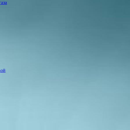
газа
вой