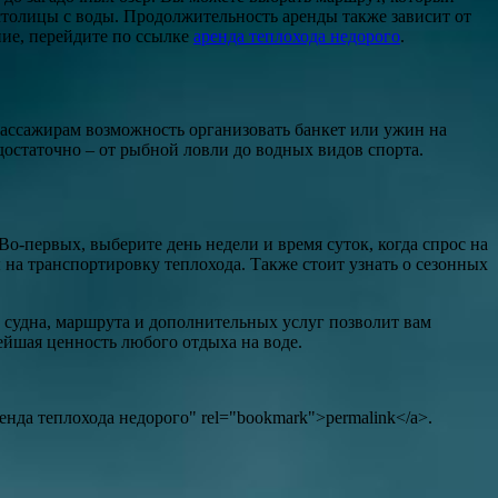
столицы с воды. Продолжительность аренды также зависит от
ние, перейдите по ссылке
аренда теплохода недорого
.
пассажирам возможность организовать банкет или ужин на
достаточно – от рыбной ловли до водных видов спорта.
Во-первых, выберите день недели и время суток, когда спрос на
на транспортировку теплохода. Также стоит узнать о сезонных
 судна, маршрута и дополнительных услуг позволит вам
ейшая ценность любого отдыха на воде.
o Аренда теплохода недорого" rel="bookmark">permalink</a>.