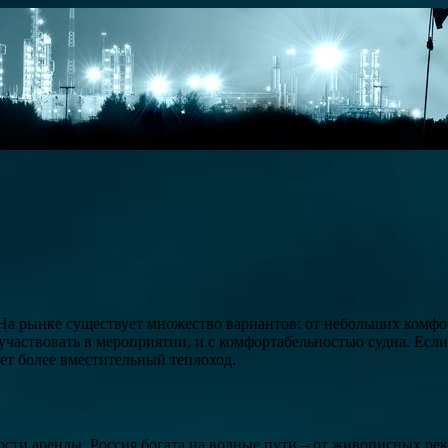
. На рынке существует множество вариантов: от небольших комф
участвовать в мероприятии, и с комфортабельностью судна. Есл
ет более вместительный теплоход.
и аренды. Россия богата на водные пути – от живописных рек 