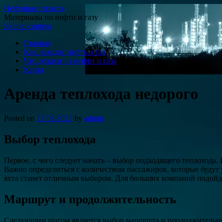
Нефтяная отрасль
Материалы по нефти и газу
Skip to content
Главная
Как находят нефть и газ
Что делают из нефти и газа
Карта
Аренда теплохода недорого
Posted on
27.08.2023
by
admin
Выбор теплохода
Первое, с чего следует начать – выбор подходящего теплохода
Важно определиться с количеством пассажиров, которые будут 
яхта станет отличным выбором. Для больших компаний подойд
Маршрут и продолжительность
Следующим шагом является выбор маршрута и продолжительност