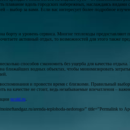
сть плавание вдоль городских набережных, наслаждаясь видами 
ей – выбор за вами. Если вас интересует более подробное изуче
 на борту и уровень сервиса. Многие теплоходы предоставляют 
почитаете активный отдых, то возможностей для этого также пре
есколько способов сэкономить без ущерба для качества отдыха. 
 на ближайших водных объектах, чтобы минимизировать затраты 
лей.
е воспоминания и провести время с близкими. Правильный выбор
ть на качестве не стоит, ведь незабываемые впечатления – важн
мации
ncold.ru
.
//moineftandgaz.ru/arenda-teplohoda-nedorogo/" title="Permalink t