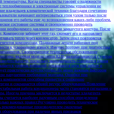
ой температуры. Когда специалисты говорят о надежности
ые теплообменники и электронные системы управления не
ние владельцев климатической техники благодаря сочетанию
ьзователи начинают интересоваться этим узлом только после
нципов его работы еще до возникновения каких-либо проблем.
ческое состояние системы и своевременно проводить
нии необходимого давления внутри замкнутого контура. После
. Компрессор забирает этот газ, сжимает его и направляет
тдавать тепло через конденсатор. Затем цикл повторяется
элементов компрессора. Подвижные детали работают под
вести к ускоренному износу. Именно поэтому при диагностике
компонентов. Своевременное техническое обслуживание
ессоры, включая модели серии 8230, разрабатываются с учетом
изводительности, поскольку экономичность становится одним
шается уровень вибраций, сокращается шум при работе и
рует практически круглосуточно.Не менее важным фактором
л при нарушении требований монтажа. Ошибки при
мых компонентов способны привести к снижению
нергии и сокращается общий ресурс оборудования.Появление
стабильная работа кондиционера часто становятся сигналами о
а. Иногда причина заключается в недостатке хладагента,
мы считается наиболее разумным способом определения
олько важных правил:Регулярно проводить техническое
ть рекомендованные производителем смазочные
и оборудования при наличии явных признаков