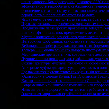
неисправности.Компрессор кондиционера 8230 по п
эффективность теплообмена, стабильность темпера
отношение к техническому состоянию климатическ
вероятность внеплановых затрат на ремонт.
Чаша Генуя: от чего зависит цена и как выбрать о
Нутра-вертикаль в партнёрском маркетинге: как у
Продвижение партнёрских программ в Telegram: ка
Рынок нефти и газа: шок предложения, дефицит и ц
Муфта с конической резьбой: что учитывать при вы
Нетворкинг CPA-рынка: как оценивать информаци
Вебинары по арбитражу: как оценивать информаци
Трекеры CPA-конверсий: как выбрать инструмент, 
Медицинские препараты: как современные лекарств
Лучшие каналы про арбитраж трафика: как учиться
Обжим арматуры муфтами: технология, особенност
Анкерные муфты для арматуры: надежность и долго
Где начинается путешествие: как купить билет и не
«Алаверди» в Сердце Киева: Где Грузинские Трад
Как правильно купить металлопрокат: Советы для
Современные клининговые компании: как професси
Язык запрета на дороге: как читаются и работают 
Эластичная защита: как стрейч-пленка стала незам
Метки