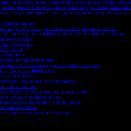
раву считается одним из важнейших элементов системы охлажден
турного режима и общий срок службы оборудования. Грамотная э
ой системы позволяют максимально использовать возможности 
птимальный вариант
строена одна из самых динамичных ниш цифровой рекламы
к превратить канал в эффективный источник заявок и продаж
еновой разворот
боре соединения
ю безопасно
ю безопасно
который не теряет прибыль
а помогают сохранять здоровье и качество жизни
 и зарабатывать эффективно
и и преимущества
вечность соединений в строительстве
 пожалеть о выборе
иции Обнимают Украинское Гостеприимство
 начинающих и профессионалов
ональная уборка меняет качество жизни
запрещающие знаки
етным героем современной упаковки