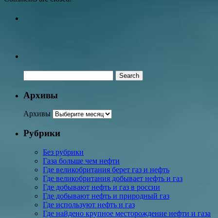
Архивы
Архивы
Рубрики
Без рубрики
Газа больше чем нефти
Где великобритания берет газ и нефть
Где великобритания добывает нефть и газ
Где добывают нефть и газ в россии
Где добывают нефть и природный газ
Где используют нефть и газ
Где найдено крупное месторождение нефти и газа