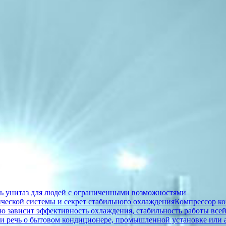
ать унитаз для людей с ограниченными возможностями
ической системы и секрет стабильного охлажденияКомпрессор к
ую зависит эффективность охлаждения, стабильность работы все
т ли речь о бытовом кондиционере, промышленной установке или