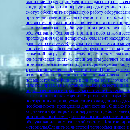
выполняет задачу циркуляции хладагента, создавая
кондиционера, они в первую очередь оценивают со
смогут обеспечить нормальную работу оборудовани
производительности, долговечности и способности 
появления первых признаков неисправности кондиц
Чем лучше владелец оборудования представляет себ
обслуживание.Основной принцип работы компрессор
прохождения через испаритель хладагент находится 
дальше по системе. В результате повышается темпер
снова и снова, обеспечивая непрерывное охлаждени
серьезной нагрузкой, поэтому недостаток масла и
климатической системы специалисты уделяют внима
позволяет значительно продлить срок службы обор
требований к энергоэффективности. Производители
из важнейших критериев выбора климатического об
повышается устойчивость к длительным нагрузкам.
является правильная установка. Даже качественны
подключении магистралей, загрязнение системы, п
эффективности охлаждения. В результате возрастае
посторонних шумов, ухудшение охлаждения воздуха
необходимости проведения диагностики. Однако под
загрязнении фильтров или нарушении работы элект
источника проблемы.Для сохранения высокой произ
обслуживание климатической системы.Контролирова
материалы.Следить за чистотой теплообменников 